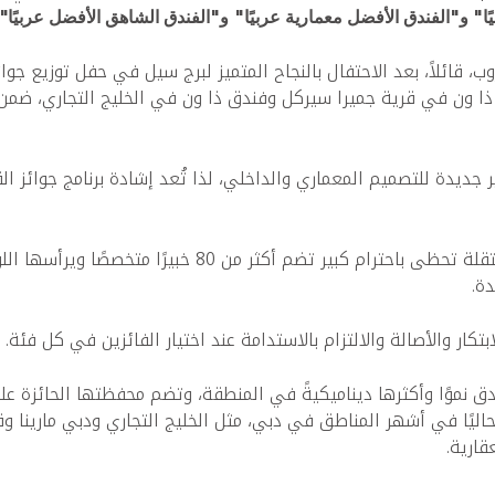
ا" و"الفندق الأفضل معمارية عربيًا"
و"الفندق الشاهق الأفضل عربيًا".
، قائلاً، بعد الاحتفال بالنجاح المتميز لبرج سيل في حفل توزيع جوا
 ذا ون في قرية جميرا سيركل وفندق ذا ون في الخليج التجاري، ضمن ك
ر جديدة للتصميم المعماري والداخلي، لذا تُعد إشادة برنامج جوائز 
يتولى التحكيم في حفل توزيع جوائز العقارات العربية لجنة م
ة.
كار والأصالة والالتزام بالاستدامة عند اختيار الفائزين في كل فئة.
موًا وأكثرها ديناميكيةً في المنطقة، وتضم محفظتها الحائزة على ج
اليًا في أشهر المناطق في دبي، مثل الخليج التجاري ودبي مارينا وق
ارية.