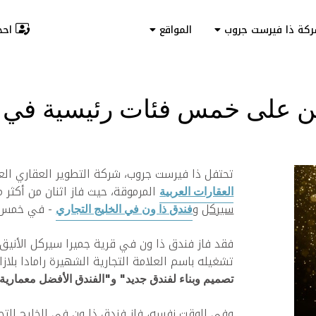
احجز
ركة ذا فيرست جروب
المواقع
 على خمس فئات رئيسية في حف
تحتفل ذا فيرست جروب، شركة التطوير العقاري الع
المرموقة، حيث فاز اثنان من أكثر م
العقارات العربية
سيركل
و
- في خمس فئ
فندق ذا ون في الخليج التجاري
تشغيله باسم العلامة التجارية الشهيرة رامادا بلاز
تصميم وبناء لفندق جديد" و"الفندق الأفضل معمارية