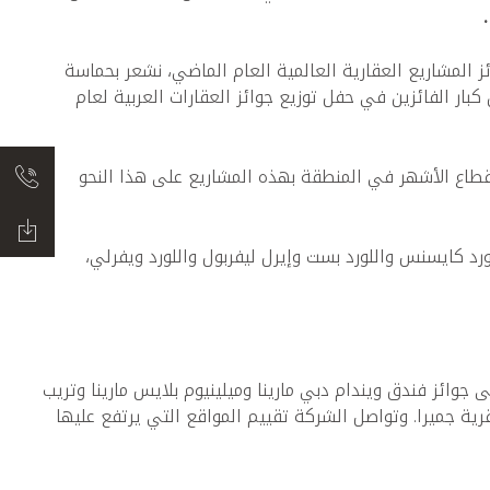
ئز المشاريع العقارية العالمية العام الماضي، نشعر بحماسة
بار الفائزين في حفل توزيع جوائز العقارات العربية لعام
القطاع الأشهر في المنطقة بهذه المشاريع على هذا النحو
ستقلة تحظى باحترام كبير تضم أكثر من 80 خبيرًا متخصصًا ويرأسها اللورد كايسنس واللورد بست وإيرل ليفربول واللورد ويفرلي،
وائز فندق ويندام دبي مارينا وميلينيوم بلايس مارينا وتريب
رية جميرا. وتواصل الشركة تقييم المواقع التي يرتفع عليها