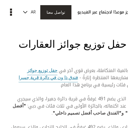
AR
 موعدًا لاجتماع عبر الفيديو
تواصل معنا
ل توزيع جوائز العقارات
المية المتكاملة، بعرض قوي آخر في
حفل توزيع جوائز
شاريعها المنتظرة إثارةً -
فندق ذا ون في دائرة قرية جميرا
ات رئيسية في برنامج هذا العام.
فقد فاز فندق ذا ون في قرية جميرا سيركل الأنيق الذي يضم 491 غرفةً في قرية دائرة جميرا، والذي سيجري
ا عند اكتماله، بالجائزة الأولى في ثلاث فئات في دبي:
"أفضل
.
"
و"الفندق صاحب أفضل تصميم داخلي"
وفي الوقت نفسه، فاز فندق ذا ون في الخليج التجاري، والذي يضم 492 غرفةً في الخليج التجاري، والذي سيعمل