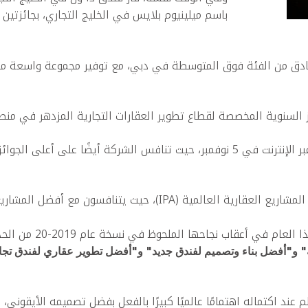
باسم ميلينيوم بلايس في الخليج التجاري، بجائزتي
نادق من الفئة فوق المتوسطة في دبي، مع توفير مجموعة واسعة من و
ائز السنوية المخصصة لقطاع تطوير العقارات التجارية المزدهر في من
وقد تم تسليم شركة ذا فيرست جروب الجوائز رسميًا في حفل عبر الإنترنت في 5 نوفمبر، 
ع العقارية على مستوى العالم للحصول على الجوائز العالمية.
في نسخة عام 2019-20 من الحدث نفسه، والذي شهد مشروعها الرائد في دبي مارينا،
ة" و"أفضل بناء وتصميم لفندق جديد" و"أفضل تطوير عقاري لفندق ت
ند اكتماله اهتمامًا عالميًا كبيرًا بالفعل بفضل تصميمه الأيقوني، 