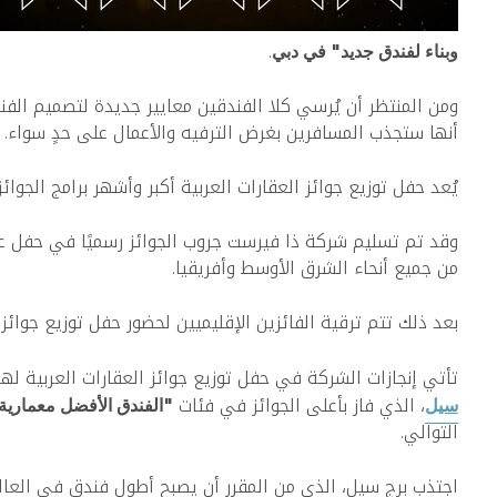
.
وبناء لفندق جديد" في دبي
ومن المنتظر أن يُرسي كلا الفندقين معايير جديدة لتصميم الف
أنها ستجذب المسافرين بغرض الترفيه والأعمال على حدٍ سواء.
يُعد حفل توزيع جوائز العقارات العربية أكبر وأشهر برامج الجو
من جميع أنحاء الشرق الأوسط وأفريقيا.
بعد ذلك تتم ترقية الفائزين الإقليميين لحضور حفل توزيع جوائز المشاريع العقارية العالمية (IPA)، حيث يتنافسون مع أفضل المشاري
تأتي إنجازات الشركة في حفل توزيع جوائز العقارات العربية لهذا العام في أعقاب نجاحها الملحوظ 
، الذي فاز بأعلى الجوائز في فئات
سيل
"الفندق الأفضل معماري
التوالي.
اجتذب برج سيل، الذي من المقرر أن يصبح أطول فندق في العالم ع