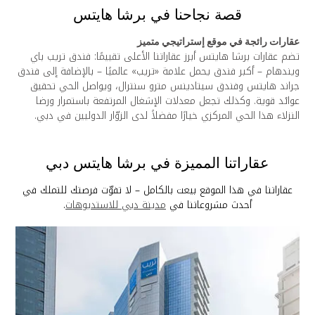
قصة نجاحنا في برشا هايتس
قارات رائجة في موقع إستراتيجي متميز
ضم عقارات برشا هايتس أبرز عقاراتنا الأعلى تقييمًا: فندق تريب باي
يندهام – أكبر فندق يحمل علامة «تريب» عالميًا – بالإضافة إلى فندق
راند هايتس وفندق سيتادينس مترو سنترال، ويواصل الحي تحقيق
وائد قوية. وكذلك تجعل معدلات الإشغال المرتفعة باستمرار ورضا
لنزلاء هذا الحي المركزي خيارًا مفضلاً لدى الزوّار الدوليين في دبي.
عقاراتنا المميزة في برشا هايتس دبي
عقاراتنا في هذا الموقع بيعت بالكامل – لا تفوّت فرصتك للتملك في
أحدث مشروعاتنا في
مدينة دبي للاستديوهات
.