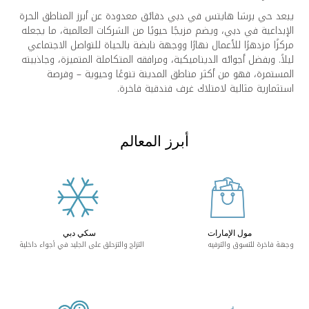
بعد حي برشا هايتس في دبي دقائق معدودة عن أبرز المناطق الحرة
لإبداعية في دبي، ويضم مزيجًا حيويًا من الشركات العالمية، ما يجعله
ركزًا مزدهرًا للأعمال نهارًا ووجهة نابضة بالحياة للتواصل الاجتماعي
يلاً. وبفضل أجوائه الديناميكية، ومرافقه المتكاملة المتميزة، وجاذبيته
لمستمرة، فهو من أكثر مناطق المدينة تنوعًا وحيوية – وفرصة
ستثمارية مثالية لامتلاك غرف فندقية فاخرة.
أبرز المعالم
مول الإمارات
سكي دبي
جهة فاخرة للتسوق والترفيه
التزلج والتزحلق على الجليد في أجواء داخلية