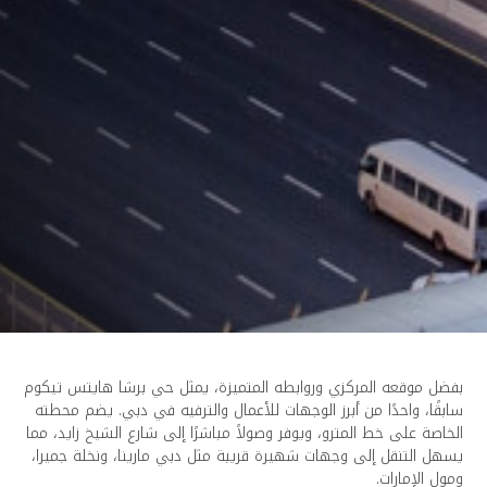
فضل موقعه المركزي وروابطه المتميزة، يمثل حي برشا هايتس تيكوم
ابقًا، واحدًا من أبرز الوجهات للأعمال والترفيه في دبي. يضم محطته
لخاصة على خط المترو، ويوفر وصولاً مباشرًا إلى شارع الشيخ زايد، مما
سهل التنقل إلى وجهات شهيرة قريبة مثل دبي مارينا، ونخلة جميرا،
مول الإمارات.