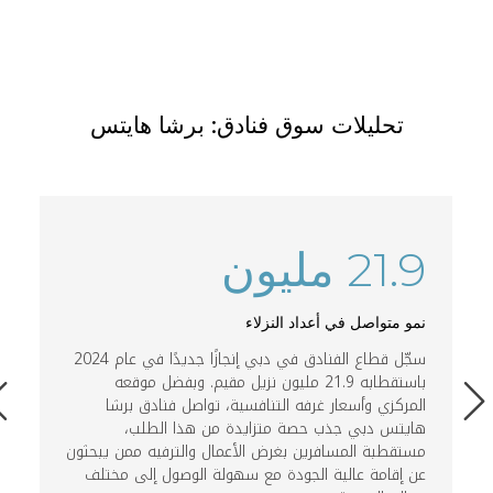
تحليلات سوق فنادق: برشا هايتس
21.9 مليون
+
نمو متواصل في أعداد النزلاء
و
سجّل قطاع الفنادق في دبي إنجازًا جديدًا في عام 2024
باستقطابه 21.9 مليون نزيل مقيم. وبفضل موقعه
ف
المركزي وأسعار غرفه التنافسية، تواصل فنادق برشا
م
هايتس دبي جذب حصة متزايدة من هذا الطلب،
ي
مستقطبة المسافرين بغرض الأعمال والترفيه ممن يبحثون
عن إقامة عالية الجودة مع سهولة الوصول إلى مختلف