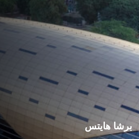
رشا هايتس