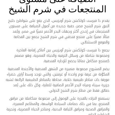
المنتجعات في شرم الشيخ
يقدم ذا فيرست كولكشن شرم أويزيس، الذي يقع على شواطئ خليج
النبق شرم الشيخ مصر، حقبة جديدة من أصول الضيافة على مستوى
المنتجعات في إحدى أكثر وجهات البحر الأحمر تميزًا في مصر، ويُعد
مثالًا مميزًا على منتجع فندقي في شرم الشيخ يجمع بين الفخامة
والموقع الاستثنائي.
يجمع ذا فيرست كولكشن شرم أويزيس بين أماكن إقامة الفاخرة
ومجموعة شاملة من وسائل الترفيه والحياة العصرية، وهو مصمم
كمنتجع متكامل تمامًا يخضع للإدارة الفندقية.
يضم المشروع مجموعة متميزة من الشقق الفندقية والأجنحة الفندقية
المكوّنة من غرفة نوم واحدة أو غرفتين، والتي توجد وسط أراضٍ خضراء
مورقة ذات مناظر طبيعية خلابة، محاطة بالمناظر الطبيعية الرائعة لشبه
جزيرة سيناء ومياه البحر الأحمر الصافية للغاية، وكل ذلك على بُعد
دقائق فقط من مطار شرم الشيخ الدولي.
يستمتع النزلاء بالقدرة على الوصول إلى مجموعة متكاملة من مرافق
المنتجع، بما في ذلك حمامات السباحة الواسعة، والمطاعم المميزة،
والمرافق الصحية ومرافق اللياقة البدنية، ومتاجر الحياة العصرية، وتجربة
الشاطئ الخاص.