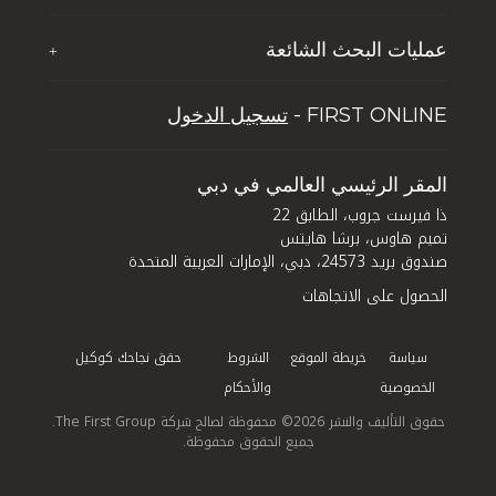
ذا فيرست جروب للضيافة
إثراء حياة الشباب
عمليات البحث الشائعة
+
تي إف جي جلوبال سوليوشنز
الوظائف
خمسة أسباب تجعل دبي تحظى بشعبية بين السائحين
تجربة دبي لايف ستايل
FIRST ONLINE -
تسجيل الدخول
نصائح للاستثمار العقاري في دبي
إدارة الأصول
كيف تستثمر في دبي: الاستفادة من الفرص المتاحة في
قطاعي العقارات والفنادق في المدينة
المقر الرئيسي العالمي في دبي
ذا فيرست جروب، الطابق 22
تميم هاوس، برشا هايتس
صندوق بريد 24573، دبي، الإمارات العربية المتحدة
الحصول على الاتجاهات
سياسة
خريطة الموقع
الشروط
حقق نجاحك كوكيل
الخصوصية
والأحكام
حقوق التأليف والنشر 2026© محفوظة لصالح شركة The First Group.
جميع الحقوق محفوظة.