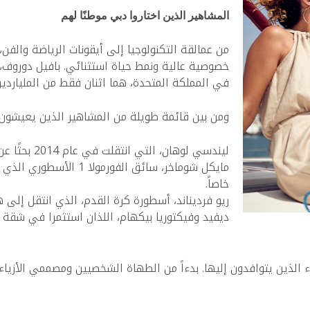
المشاهير الذين اختاروا دبي موطنًا لهم
من عمالقة التكنولوجيا إلى أيقونات الرياضة والفن،
خصوصية عالية ونمط حياة استثنائي. بافيل دوروف،
في المملكة المتحدة، هما اثنان فقط من الملياردير
ومن بين قائمة طويلة من المشاهير الذين يعيشون 
ليندسي لوهان، التي انتقلت في عام 2014 بحثًا عن الخصوصية والحصرية التي توفرها دبي.
مايكل شوماخر، سائق الفو
خاصاً.
ريو فرديناند، أسطورة كرة القدم، الذي انتقل إلى هن
ديفيد وفيكتوريا بيكهام، اللذان استثمرا في شقة فاخرة في 
ء الذين يتوافدون إليها. بدءاً من الطهاة الشخصيين ومصممي الأزياء