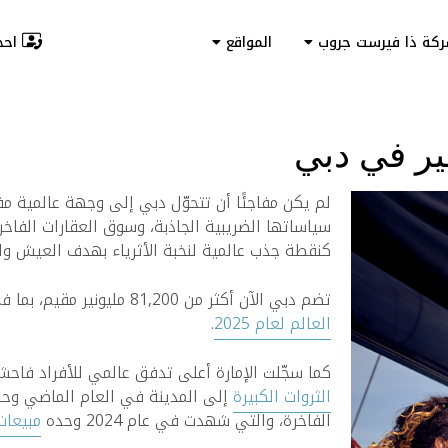
احجز
ركة ذا فيرست جروب
المواقع
ير في دبي
لم يكن مفاجئًا أن تتحوّل دبي إلى وجهة عالمية مف
سياساتها الضريبية الجاذبة، وسوق العقارات الفاخ
كنقطة جذب عالمية لنخبة الأثرياء بهدف العيش وال
تضم دبي الآن أكثر من 81,200 مليونير مقيم، بما في ذلك 237 مليونيراً و20 مليارديراً، وفقاً
العالم لعام 2025
.
كما سجّلت الإمارة أعلى تدفق عالمي للأفراد فاحش
الثروات الكبيرة
إلى المدينة في العام الماضي وحد
الفاخرة، والتي شهدت في عام 2024 وحده
مبيعات 435 منزلاً تجاوزت قيمتها 10 ملايين دول