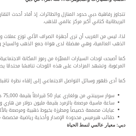
تتجاوز رفاهية دبي حدود المنازل والطائرات. إذ أفاد أحدث التقا
البريطانية كثاني أكبر مركز عالمي للذهب.
الذهب العالمية، وهي مفضلة لدى هواة جمع الذهب والسياح وا
كما أصبحت لوحات السيارات المميّزة من رموز المكانة الاجتماعي
المرغوبة. وتشهد المزادات على هذه اللوحات تنافسًا محتدمًا يص
كما أدى ظهور وسائل التواصل الاجتماعي إلى إلقاء نظرة ثاقبة 
سوار سربينتي من بولغاري عيار 50 قيراطاً بقيمة 75,000 دولار أمريكي
ساعة ماسية مرصعة بالزمرد بقيمة مليون دولار من هاري و
عبايات مصممة خصيصاً ومطرزة بخيوط ذهبية ومرصعة بالأ
حقائب هيرميس محدودة الإصدار وأحذية رياضية مخصصة م
دبي: معيار عالمي لنمط الحياة