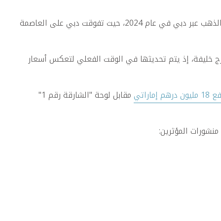
بتدفق 129 مليار دولار من الذهب عبر دبي في عام 2024، حيث تفوقت دبي على العاصمة
ك وميداليات ذهبية من عيار 24 قيراطاً في مواقع شهيرة مثل برج خليفة، إذ يتم تحديثها في الوقت الفعلي لتعكس أسعار
يون درهم إماراتي
مقابل لوحة "الشارقة رقم 1"
منشورات المؤثرين: