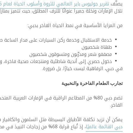
يصنّف
تقرير جوليوس باير العالمي للثروة وأسلوب الحياة لعام 2025
تلال الإمارات ونخلة جميرا عنوانًا للترف المطلق، حيث تتميز ب
من المزايا الأساسية في نمط الحياة الفاخر بدبي:
خدمة الاستقبال وخدمة ركن السيارات على مدار الساعة طو
طهاة شخصيون
مصففو شعر ومدرّبون ومتسوقون شخصيون
دخول حصري إلى أندية شاطئية ومنتجعات صحية فاخرة، وغ
في دبي، الرفاهية ليست خيارًا. بل ضرورة.
تجارب الطعام الفاخرة والنخبوية
تضم دبي 80% من المطاعم الراقية في الإمارات العربية المتحدة، بما في ذلك 19 مطعماً حائزاً على نجمة ميشلان، وقد صنّفها
الفاخر.
يمكن أن تزيد تكلفة الأطباق البسيطة مثل السلمون والكافيار في مطعم أوسيانو، الذي يقع د
دبي القائمة عالميًا
، إذ تُباع قرابة 68% من زجاجات النبيذ في مطاعمها الراقية بسعر يفوق 200 دولار للزجاجة.