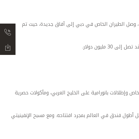
أدّت الزيادة الكبيرة في عدد سكان دبي من أصحاب الملايين إلى زيادة كبيرة في عدد المسافرين من القطاع الخاص. ففي عام 2024، وصل الطيران الخاص في دبي إلى آفاق جديدة، حيث تم
ميرا من أروع تجارب الضيافة في العالم، بمساحة تتجاوز 1,500 متر مربع، مع مصعد خاص وإطلالات بانورامية على الخليج العربي، ومأكولات حصرية
متنامية، ليمثل أطول فندق في العالم بمجرد افتتاحه. ومع مسبح الإنفينيتي