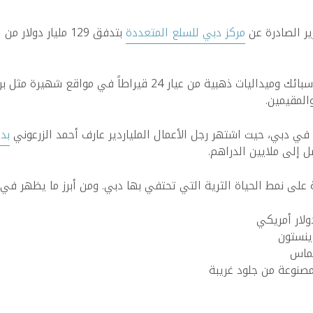
رير الصادرة عن
مركز دبي للسلع المتعددة
لذا، ليس من الغريب أن ترى أجهزة الصراف الآلي توزع عملات وسبائ
لمقيمين.
ة في دبي، حيث اشتهر رجل الأعمال الملياردير عارف أحمد الزرعوني
بدفع 18 مل
ل إلى ملايين الدراهم.
على نمط الحياة الثرية التي تحتفي بها دبي. ومن أبرز ما يظهر في 
ينستون
لماس
صنوعة من جلود غريبة