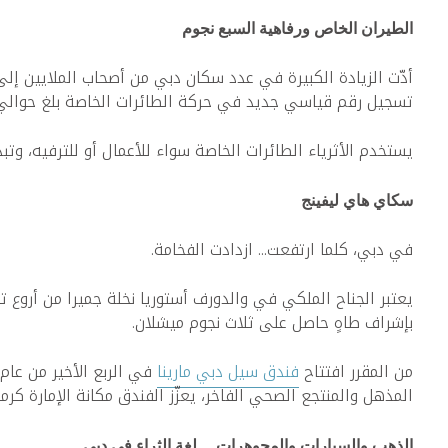
الطيران الخاص ورفاهية السبع نجوم
تسجيل رقم قياسي جديد في حركة الطائرات الخاصة بلغ حوالي 18,000 حركة طيران خاص
يستخدم الأثرياء الطائرات الخاصة سواء للأعمال أو للترفيه، وتبدأ أسعار الطائرات الفاخر
سكاي هاي ليفينج
في دبي، كلما ارتفعت... ازدادت الفخامة.
بإشراف طاهٍ حاصل على ثلاث نجوم ميشلان.
من المقرر افتتاح
فندق سيل دبي مارينا
المذهل والمنتجع الصحي الفاخر، يعزّز الفندق مكانة الإمارة كرمز
الذهب والسيارات والمجوهرات... لغة الثراء في دبي