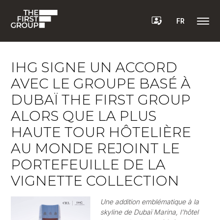
FR
IHG SIGNE UN ACCORD
AVEC LE GROUPE BASÉ À
DUBAÏ THE FIRST GROUP
ALORS QUE LA PLUS
HAUTE TOUR HÔTELIÈRE
AU MONDE REJOINT LE
PORTEFEUILLE DE LA
VIGNETTE COLLECTION
Une addition emblématique à la
skyline de Dubaï Marina, l'hôtel