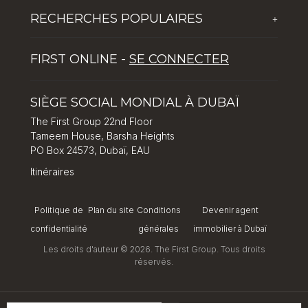
The First Group Hospitality
Enrichir la vie des jeunes
RECHERCHES POPULAIRES
+
Global Solutions by The First Group
Agents
Bienvenue à Dubaï, la destination touristique la plus
Dubai Lifestyle Experience
Offres d'emploi
FIRST ONLINE -
SE CONNECTER
populaire au monde
Gestion d’actifs
Conseils pour l'investissement immobilier à Dubaï
SIÈGE SOCIAL MONDIAL À DUBAÏ
Comment investir à Dubaï : Tirer parti des opportunités
dans l’immobilier et l’hôtellerie
The First Group 22nd Floor
Tameem House, Barsha Heights
PO Box 24573, Dubaï, EAU
Itinéraires
Politique de
Plan du site
Conditions
Devenir agent
confidentialité
générales
immobilier à Dubaï
Les droits d'auteur © 2026. The First Group. Tous droits
réservés.