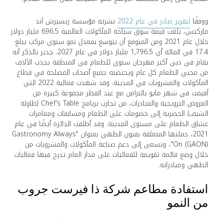
ووفقًا
لتقرير صادر في عام 2022
نشرته مؤسسة ريسيرش آند
ماركتس، بلغت قيمة سوق سياحة المأكولات العالمية 696.5 مليار دولار
خلال عام 2021 ومن المتوقع أن يتوسع بمعدل نمو سنوي مركب يبلغ
17.4 في المائة أي 1,796.5 مليار دولار في عام 2027. جدير بالذكر أنه
يقام في دبي أكبر مهرجان سنوي للطعام في المنطقة يجذب الآلاف
من محبي الطعام كل عام ويحتضنه جميع أصحاب المصلحة في قطاع
المأكولات والمشروبات في المدينة. وقد شهدت فعالية 2022 التي
أقيمت في شهر مايو بالتزامن مع عيد الفطر مجموعة كبيرة من
العروض الترويجية والمبادرات، من تجارب برنامج Chef’s Table (طاولة
الشيف) الحصرية إلى خصومات على الطعام ومسابقات ومغامرات
عشاق الطعام على مستوى المدينة. وقد أطلقت الدائرة أيضًا في عام
2021، حملتها المتعلقة بفنون الطهي بعنوان "Gastronomy Always
On (GAON)"، وتسعى إلى دعم صناعة المأكولات والمشروبات من
خلال وضع قائمة تقويمة للفعاليات على مدار العام تدرج فيها فعاليات
الطهي ومبادراته.
استفادة مطاعم شركة ذا فيرست جروب
من النمو