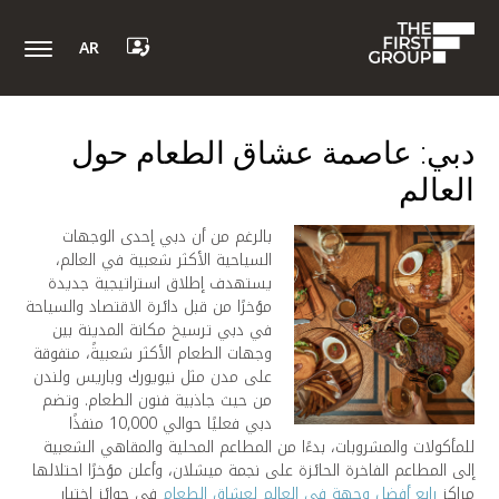
AR
دبي: عاصمة عشاق الطعام حول
العالم
بالرغم من أن دبي إحدى الوجهات
السياحية الأكثر شعبية في العالم،
يستهدف إطلاق استراتيجية جديدة
مؤخرًا من قبل دائرة الاقتصاد والسياحة
في دبي ترسيخ مكانة المدينة بين
وجهات الطعام الأكثر شعبيةً، متفوقة
على مدن مثل نيويورك وباريس ولندن
من حيث جاذبية فنون الطعام. وتضم
دبي فعليًا حوالي 10,000 منفذًا
للمأكولات والمشروبات، بدءًا من المطاعم المحلية والمقاهي الشعبية
إلى المطاعم الفاخرة الحائزة على نجمة ميشلان، وأعلن مؤخرًا احتلالها
مراكز
رابع أفضل وجهة في العالم لعشاق الطعام
في جوائز اختيار