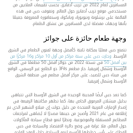
المسافرين لعام 2022 من تريب أدفايزر، بحسب تقييمات الملايين من
مستخدمي موقع تريب أدفايزر حول العالم. وتفوقت دبي في هذه
القائمة على برشلونة ونيويورك وبانكوك وسنغافورة المعروفة جميعًا
بأنها وجهات مفضلة لدى المسافرين من عشاق الطعام.
وجهة طعام حائزة على جوائز
تتمتع دبي فعليًا بمكانة ثابتة كأفضل وجهة لفنون الطعام في الشرق
الأوسط.
وحازت دبي على ستة مراكز من أول 10 مراكز و16 مركزًا من
بين أفضل 50
في نسخة 2022 من جوائز أفضل 50 مطعمًا في الشرق
الأوسط وشمال إفريقيا. حاز مطعم 3Fils ذو الطابع غير الرسمي، الواقع
في ميناء دبي للصيد، على مركز أفضل مطعم في منطقة الشرق
الأوسط وشمال إفريقيا.
كما تعد دبي أيضًا المدينة الوحيدة في الشرق الأوسط التي تتباهى
بدليل ميشلان المرموق الخاص بها، كما تظهر مكانتها الرفيعة في
إصدار الإمارات العربية المتحدة من دليل جولت إي ميلاو الشهير الذي تم
إطلاقه في عام 2021 وأصبح من حينها مصدرًا لا يُضاهى لمراجعات
المطاعم المستقلة والموضوعية. ونظرًا لنمو قطاع سياحة المأكولات
حول العالم، فلا غرابة في وضع دائرة الاقتصاد والسياحة في دبي
القطاع على رأس خططها الأوسع لنمو السياحة خلال العقد القادم.