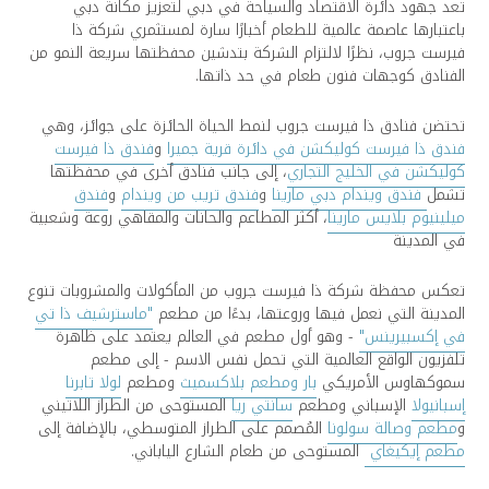
تعد جهود دائرة الاقتصاد والسياحة في دبي لتعزيز مكانة دبي
باعتبارها عاصمة عالمية للطعام أخبارًا سارة لمستثمري شركة ذا
فيرست جروب، نظرًا لالتزام الشركة بتدشين محفظتها سريعة النمو من
الفنادق كوجهات فنون طعام في حد ذاتها.
تحتضن فنادق ذا فيرست جروب لنمط الحياة الحائزة على جوائز، وهي
فندق ذا فيرست كوليكشن في دائرة قرية جميرا
و
فندق ذا فيرست
كوليكشن في الخليج التجاري
، إلى جانب فنادق أخرى في محفظتها
تشمل
فندق ويندام دبي مارينا
و
فندق تريب من ويندام
و
فندق
ميلينيوم بلايس مارينا
، أكثر المطاعم والحانات والمقاهي روعة وشعبية
في المدينة
تعكس محفظة شركة ذا فيرست جروب من المأكولات والمشروبات تنوع
المدينة التي نعمل فيها وروعتها، بدءًا من مطعم
"ماسترشيف ذا تي
في إكسبيرينس"
- وهو أول مطعم في العالم يعتمد على ظاهرة
تلفزيون الواقع العالمية التي تحمل نفس الاسم - إلى مطعم
سموكهاوس الأمريكي
بار ومطعم بلاكسميث
ومطعم
لولا تابرنا
إسبانيولا
الإسباني ومطعم
سانتي ريا
المستوحى من الطراز اللاتيني
و
مطعم وصالة سولونا
المُصمم على الطراز المتوسطي، بالإضافة إلى
مطعم إيكيغاي
المستوحى من طعام الشارع الياباني.