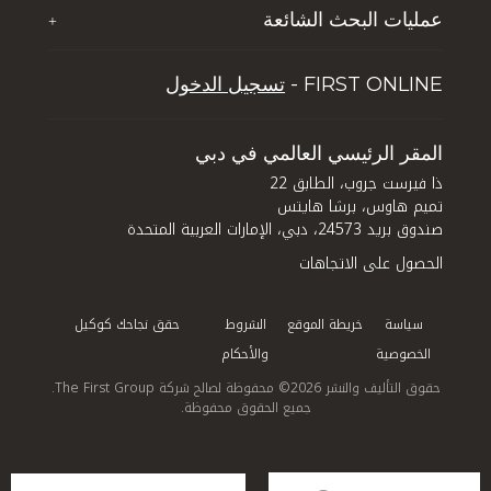
عمليات البحث الشائعة
+
تي إف جي جلوبال سوليوشنز
الوظائف
خمسة أسباب تجعل دبي تحظى بشعبية بين السائحين
تجربة دبي لايف ستايل
FIRST ONLINE -
تسجيل الدخول
نصائح للاستثمار العقاري في دبي
إدارة الأصول
كيف تستثمر في دبي: الاستفادة من الفرص المتاحة في
قطاعي العقارات والفنادق في المدينة
المقر الرئيسي العالمي في دبي
ذا فيرست جروب، الطابق 22
تميم هاوس، برشا هايتس
صندوق بريد 24573، دبي، الإمارات العربية المتحدة
الحصول على الاتجاهات
سياسة
خريطة الموقع
الشروط
حقق نجاحك كوكيل
الخصوصية
والأحكام
حقوق التأليف والنشر 2026© محفوظة لصالح شركة The First Group.
جميع الحقوق محفوظة.