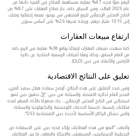
الرقم نموًا قدره 4.7% مقارنة بمساهمة القطاع في الفترة ذاتها من
عام 2023 الفائت. وفي السياق ذاته، حاز قطاع العقارات على 8.7% من
الناتج المحلي الإجمالي للربع المنتهي في يونيو، بقيمة إجمالية وصلت
إلى 10.15 مليار درهم، وزيادة قدرها 2.6% على أساس سنوي.
ارتفاع مبيعات العقارات
كما شهدت مبيعات العقارات ارتفاعًا بواقع 38% مقارنة في الربع ذاته
من العام السابق، وذلك وفقًا للبيانات الرسمية الصادرة عن دائرة
الأراضي والأملاك في دبي (DLD).
تعليق على النتائج الاقتصادية
وفي صدد التعليق على هذه النتائج، أوضح سعادة هلال سعيد المري،
المدير العام لدائرة الاقتصاد والسياحة في دبي: "إنّ تحقيق دبي لنمو
استثنائي في الناتج المحلي الإجمالي... جاء مدفوعًا بالأداء المبهر لعدة
قطاعات رئيسية، لاسيما الخدمات اللوجستية والتكنولوجيا والسياحة،
والتي تشكل الركائز الأساسية لأجندة دبي الاقتصادية D33".
وأضاف: "النمو في هذه القطاعات يؤكد قدرة دبي على الاستفادة من
التخطيط الإستراتيجي المستقبلي والابتكار والتعاون ما بين القطاعات