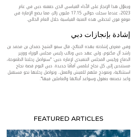
ويعوّل هذا الإنجاز على الأداء القياسي الذي حققته دبي في عام
2023، عندما سجلت حوالي 17.15 مليون زائر، مما يضع الإمارة في
موقع قوي لتخطي هذه العتبة القياسية خلال العام الحالي.
إشادة بإنجازات دبي
وفي معرض إشادته بهذه النتائج، قال سمو الشيخ حمدان بن محمد بن
راشد آل مكتوم، ولي عهد دبي ونائب رئيس مجلس الوزراء ووزير
الدفاع ورئيس المجلس التنفيذي لإمارة دبي: "سنواصل رحلتنا الطموحة،
مستندين إلى كل نجاح لنلمس آفاقًا جديدة. دبي اليوم قصة نجاح
استثنائية، ونموذج ملهم للعيش والعمل.. وتواصل رحلتها نحو مستقبل
واعد تصنعه بعقول وسواعد أبنائها والعاملين فيها".
FEATURED ARTICLES