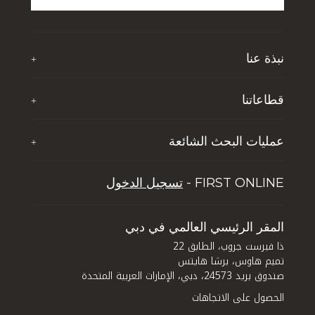
نبذة عنا
+
نبذة عن تي اف جي
قطاعاتنا
+
آخر الأخبار
ذا فيرست جروب للضيافة
إثراء حياة الشباب
عمليات البحث الشائعة
+
تي إف جي جلوبال سوليوشنز
الوظائف
خمسة أسباب تجعل دبي تحظى بشعبية بين السائحين
تجربة دبي لايف ستايل
FIRST ONLINE -
تسجيل الدخول
نصائح للاستثمار العقاري في دبي
إدارة الأصول
كيف تستثمر في دبي: الاستفادة من الفرص المتاحة في
قطاعي العقارات والفنادق في المدينة
المقر الرئيسي العالمي في دبي
ذا فيرست جروب، الطابق 22
تميم هاوس، برشا هايتس
صندوق بريد 24573، دبي، الإمارات العربية المتحدة
الحصول على الاتجاهات