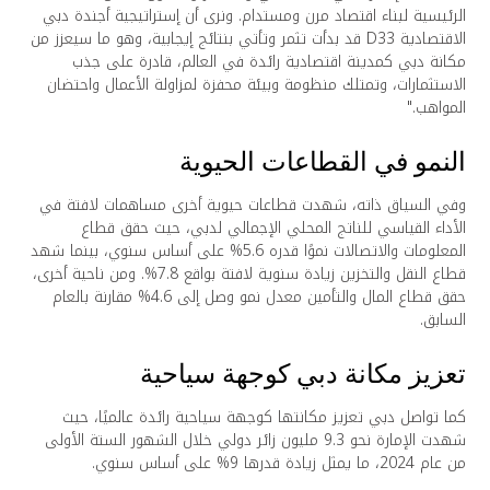
الرئيسية لبناء اقتصاد مرن ومستدام. ونرى أن إستراتيجية أجندة دبي
الاقتصادية D33 قد بدأت تثمر وتأتي بنتائج إيجابية، وهو ما سيعزز من
مكانة دبي كمدينة اقتصادية رائدة في العالم، قادرة على جذب
الاستثمارات، وتمتلك منظومة وبيئة محفزة لمزاولة الأعمال واحتضان
المواهب."
النمو في القطاعات الحيوية
وفي السياق ذاته، شهدت قطاعات حيوية أخرى مساهمات لافتة في
الأداء القياسي للناتج المحلي الإجمالي لدبي، حيث حقق قطاع
المعلومات والاتصالات نموًا قدره 5.6% على أساس سنوي، بينما شهد
قطاع النقل والتخزين زيادة سنوية لافتة بواقع 7.8%. ومن ناحية أخرى،
حقق قطاع المال والتأمين معدل نمو وصل إلى 4.6% مقارنة بالعام
السابق.
تعزيز مكانة دبي كوجهة سياحية
كما تواصل دبي تعزيز مكانتها كوجهة سياحية رائدة عالميًا، حيث
شهدت الإمارة نحو 9.3 مليون زائر دولي خلال الشهور الستة الأولى
من عام 2024، ما يمثل زيادة قدرها 9% على أساس سنوي.