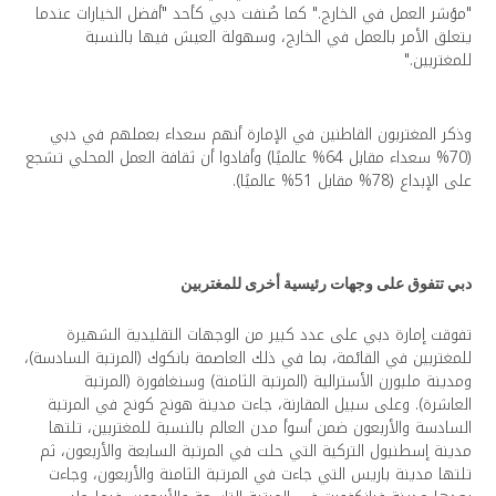
"مؤشر العمل في الخارج." كما صُنفت دبي كأحد "أفضل الخيارات عندما
يتعلق الأمر بالعمل في الخارج، وسهولة العيش فيها بالنسبة
للمغتربين."
وذكر المغتربون القاطنين في الإمارة أنهم سعداء بعملهم في دبي
(70% سعداء مقابل 64% عالميًا) وأفادوا أن ثقافة العمل المحلي تشجع
على الإبداع (78% مقابل 51% عالميًا).
دبي تتفوق على وجهات رئيسية أخرى للمغتربين
تفوقت إمارة دبي على عدد كبير من الوجهات التقليدية الشهيرة
للمغتربين في القائمة، بما في ذلك العاصمة بانكوك (المرتبة السادسة)،
ومدينة ملبورن الأسترالية (المرتبة الثامنة) وسنغافورة (المرتبة
العاشرة). وعلى سبيل المقارنة، جاءت مدينة هونج كونج في المرتبة
السادسة والأربعون ضمن أسوأ مدن العالم بالنسبة للمغتربين، تلتها
مدينة إسطنبول التركية التي حلت في المرتبة السابعة والأربعون، ثم
تلتها مدينة باريس التي جاءت في المرتبة الثامنة والأربعون، وجاءت