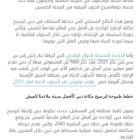
بعدها مدينة فرانكفورت في المرتبة التاسعة والأربعون، فيما حلت
مدينة جوهانسبرغ الجنوب أفريقية في المرتبة الخمسين.
وتعزز هذه النتائج المساعي التي تبذلها السلطات في دبي لترسيخ
مكانة الإمارة كواحدة من أفضل مدن العالم ملاءمةً للعيش، وتأتي
تتويجًا لسلسلة من الإشادات بإمارة دبي خلال السنوات الماضية، لا
سيما لجودة الحياة فيها وفرص العمل التي توفرها.
وأما
الدراسة المسحية لأحوال الوافدين
التي أجراها بنك إتش إس بي
سي في عام 2021، فقد ذكر 86% من المشمولين فيها أن دبي تقدم
لهم معايير عيش أفضل من بلدانهم الأم، في الوقت الذي صُنفت فيه
الإمارة كأفضل وجهة لأسلوب الحياة في منطقة الشرق الأوسط
وشمال أفريقيا ضمن
مؤشر يوليوس باير لأسلوب الحياة لعام 2021
.
خطط طموحة لترسيخ مكانة دبي كأفضل مدينة ملاءمةً للعيش
بعيون ثاقبة متطلعة إلى المستقبل، حددت حكومة دبي رؤيتها لترسيخ
مكانة دبي كواحدة من أفضل مدن العالم ملاءمةً للعيش عبر وضع
خطة طموحة هي خطة دبي الحضرية 2040، والتي تقدم خريطة
متكاملة لتحقيق تنمية عمرانية مستدامة في دبي خلال العشرين عامًا
القادمة.