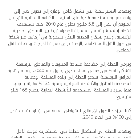
وتهدف الاستراتيجية التي تشمل كامل الإمارة إلى تحويل دبي إلى
واحة عمرانية مستدامة قادرة على استيعاب الكثافة السكانية التي من
المتوقع أن تصل إلى 5.8 مليون بحلول عام 2040. حيث تستهدف
الخطة إنشاء شبكة من المسارات الخضراء تربط بين المناطق الحضرية
الرئيسية، وتتيح لسكان المدينة التنقّل بسهولة في أرجائها عبر شبكة
من طرق النقل المستدامة، بالإضافة إلى ممرات للدراجات وخدمات النقل
الجماعي.
وترمي الخطة إلى مضاعفة مساحة المتنزهات والمناطق الترفيهية
لتشكل 60% من إجمالي مساحة دبي بحلول عام 2040، وأما من ناحية
المرافق الترفيهية، فتدعو الخطة إلى زيادة المساحة الإجمالية
المخصصة للفنادق والأنشطة السياحية بنسبة 134% مقارنة باليوم،
فيما ستزداد المساحة المستخدمة للأنشطة التجارية لتصبح 168 كيلو
متر مربع.
كما سيزداد الطول الإجمالي للشواطئ العامة في الإمارة بنسبة تصل
إلى 400% في العام 2040.
وتهدف الخطة إلى استكمال خطط دبي الاستثمارية طويلة الأجل
للمدارس والمستشفيات والمرافق الجديدة وغيرها من الخدمات العامة.