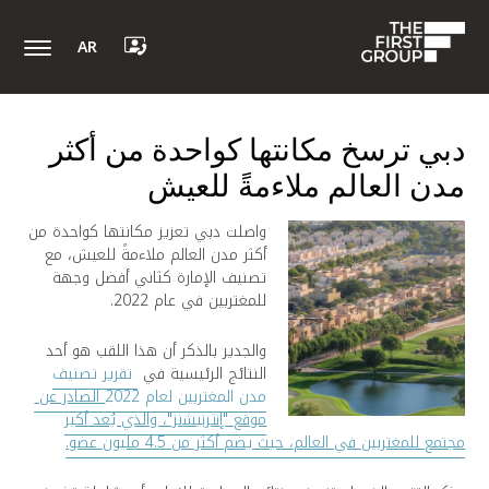
AR
دبي ترسخ مكانتها كواحدة من أكثر
مدن العالم ملاءمةً للعيش
واصلت دبي تعزيز مكانتها كواحدة من
أكثر مدن العالم ملاءمةً للعيش، مع
تصنيف الإمارة كثاني أفضل وجهة
للمغتربين في عام 2022.
والجدير بالذكر أن هذا اللقب هو أحد
النتائج الرئيسية في
تقرير تصنيف
مدن المغتربين لعام 2022
الصادر عن
موقع "إ
ﻧﺘﺮﻧﻴﺸ
نز"، والذي يُعد أكبر
مجتمع للمغتربين في العالم، حيث يضم أكثر من 4.5 مليون عضو.