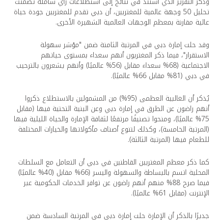
وذكر التقرير الذي استند في نتائج إلى استطلاعات رأي شاملة تضمنت
تحليل 50 وجهة عالمية للمغتربين، أن دبي تقدم للمغتربين جودة حياة
عالية مقارنة بمعظم الوجهات العالمية الشهيرة الأخرى.
وقد حلت إمارة دبي في المرتبة الثامنة ضمن "مؤشر سهولة
الاستقرار"، فيما ذكر المغتربون أنهم سعداء بمستوى حياتهم
الاجتماعية (68% سعداء مقابل (56% عالميًا) وأنهم يشعرون بالترحيب
في دبي (81% مقابل 66% عالميًا).
يُذكر أن الغالبية العظمى (95%) من المشمولين بالاستطلاع ذكروا
أنهم راضون عن الطرق في إمارة دبي وعن البنية التحتية فيها (مقابل
75% عالميًا)، ومنحوا تصنيفًا مرتفعًا لثقافة الإمارة والحياة الليلية فيها
(المرتبة الخامسة)، وكذلك لتنوع أصناف مأكولاتها والخيارات المختلفة
للطعام فيها (المرتبة الثالثة).
كما ذكر معظم المغتربين القاطنين في دبي أن التعامل مع السلطات
المحلية اتسم بالبساطة والسهولة واليسر (66% مقابل (40% عالميًا)
فيما صرح 88% منهم أنهم راضون عن توافر الخدمات الحكومية عبر
الإنترنت (مقابل 61% عالميًا).
جديرًا بالذكر أن الإمارة حلت إمارة دبي في المرتبة السادسة ضمن