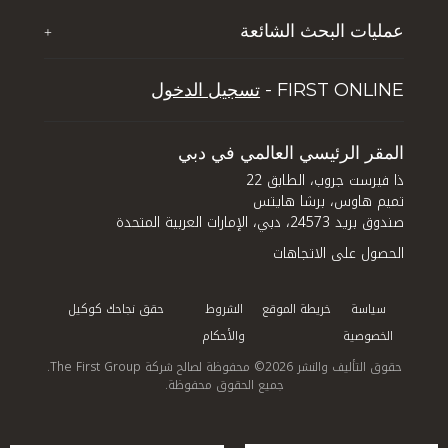
ذا فيرست جروب للضيافة
إثراء حياة الشباب
عمليات البحث الشائعة
+
تي إف جي جلوبال سوليوشنز
الوظائف
خمسة أسباب تجعل دبي تحظى بشعبية بين السائحين
تجربة دبي لايف ستايل
FIRST ONLINE -
تسجيل الدخول
نصائح للاستثمار العقاري في دبي
إدارة الأصول
كيف تستثمر في دبي: الاستفادة من الفرص المتاحة في
قطاعي العقارات والفنادق في المدينة
المقر الرئيسي العالمي في دبي
ذا فيرست جروب، الطابق 22
تميم هاوس، برشا هايتس
صندوق بريد 24573، دبي، الإمارات العربية المتحدة
الحصول على الاتجاهات
سياسة
خريطة الموقع
الشروط
حقق نجاحك كوكيل
الخصوصية
والأحكام
حقوق التأليف والنشر 2026© محفوظة لصالح شركة The First Group.
جميع الحقوق محفوظة.