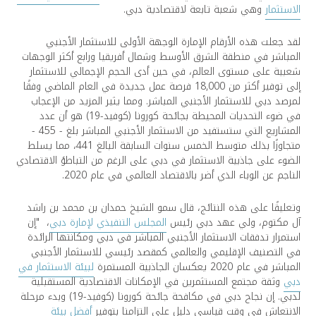
الاستثمار
وهي شعبة تابعة لاقتصادية دبي.
لقد جعلت هذه الأرقام الإمارة الوجهة الأولى للاستثمار الأجنبي
المباشر في منطقة الشرق الأوسط وشمال أفريقيا ورابع أكثر الوجهات
شعبية على مستوى العالم، في حين أدى الحجم الإجمالي للاستثمار
إلى توفير أكثر من 18,000 فرصة عمل جديدة في العام الماضي وفقًا
لمرصد دبي للاستثمار الأجنبي المباشر. ومما يثير المزيد من الإعجاب
في ضوء التحديات المحيطة بجائحة كورونا (كوفيد-19) هو أن عدد
المشاريع التي ستستفيد من الاستثمار الأجنبي المباشر بلغ - 455 -
متجاوزًا بذلك متوسط الخمس سنوات السابقة البالغ 441، مما يسلط
الضوء على جاذبية الاستثمار في دبي على الرغم من التباطؤ الاقتصادي
الناجم عن الوباء الذي أضر بالاقتصاد العالمي في عام 2020.
وتعليقًا على هذه النتائج، قال سمو الشيخ حمدان بن محمد بن راشد
آل مكتوم، ولي عهد دبي رئيس
المجلس التنفيذي لإمارة دبي
، "إن
استمرار تدفقات الاستثمار الأجنبي المباشر في دبي ومكانتها الرائدة
في التصنيف الإقليمي والعالمي كمقصد رئيسي للاستثمار الأجنبي
المباشر في عام 2020 يعكسان الجاذبية المستمرة
لبيئة الاستثمار في
دبي
وثقة مجتمع المستثمرين في الإمكانات الاقتصادية المستقبلية
لدبي. إن نجاح دبي في مكافحة جائحة كورونا (كوفيد-19) وبدء مرحلة
الانتعاش في وقت قياسي دليل على التزامنا بتوفير
أفضل بيئة