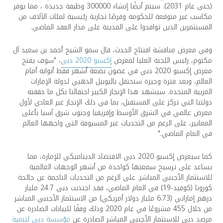
(حتى عام 2031). سيتم أيضًا إنشاء 300000 وظيفة جديدة ، مما يوفر
مكاسب غير متوقعة للحكومة وفرصًا تجارية رئيسية لمئات الآلاف من
المستثمرين الذين توافدوا على المدينة على مدار العقد الماضي.
وفي معرض مناقشة افتتاح الحدث، قال سمو الشيخ أحمد بن سعيد آل
مكتوم، رئيس اللجنة العليا لمعرض
إكسبو 2020 دبي
، "سوف يفتح
معرض إكسبو 2020 دبي في غضون بضعة أشهر فقط أبوابه أمام
العالم، وبعد فترة وجيزة سنحتفل باليوبيل الذهبي لدولة الإمارات
العربية المتحدة. سيشهد هذا الإنجاز الكبير احتفالنا بكل ما حققته
دولتنا التي تركز على المستقبل، بما في ذلك الإنجاز غير العادي لأول
معرض عالمي في الشرق الأوسط وإفريقيا وجنوب شرق آسيا بأعلى
المعايير، على الرغم من التحديات غير المسبوقة التي واجهها العالم
في العام الماضي."
كما سيعرض إكسبو 2020 دبي الاقتصاد الديناميكي للإمارة، مما
يساعد على ترسيخ سمعتها كواحدة من أشهر الوجهات العالمية
للاستثمار الأجنبي المباشر. على الرغم من التحديات الناجمة عن جائحة
كورونا (كوفيد-19) في العام الماضي، فقد اجتذبت دبي 24.7 مليار
درهم إماراتي (6.73 مليار دولار أمريكي) من الاستثمار الأجنبي المباشر
من خلال 455 مشروعًا في عام 2020 وذلك وفقًا للبيانات الصادرة عن
مرصد دبي للاستثمار الأجنبي المباشر الصادرة عن
مؤسسة دبي لتنمية