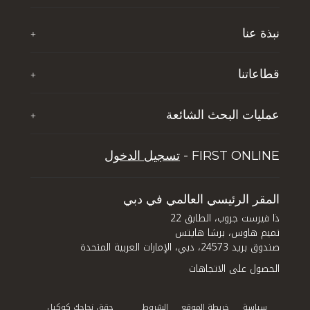
نبذة عنا
+
نبذة عن تي اف جي
قطاعاتنا
+
آخر الأخبار
ذا فيرست جروب للضيافة
إثراء حياة الشباب
عمليات البحث الشائعة
+
تي إف جي جلوبال سوليوشنز
الوظائف
خمسة أسباب تجعل دبي تحظى بشعبية بين السائحين
تجربة دبي لايف ستايل
FIRST ONLINE -
تسجيل الدخول
نصائح للاستثمار العقاري في دبي
إدارة الأصول
كيف تستثمر في دبي: الاستفادة من الفرص المتاحة في
قطاعي العقارات والفنادق في المدينة
المقر الرئيسي العالمي في دبي
ذا فيرست جروب، الطابق 22
تميم هاوس، برشا هايتس
صندوق بريد 24573، دبي، الإمارات العربية المتحدة
الحصول على الاتجاهات
سياسة
خريطة الموقع
الشروط
حقق نجاحك كوكيل