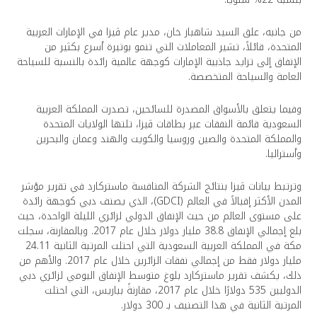
من جانبه، علق السيد شاهباز خان، مدير عام ڤيزا في الإمارات العربية
المتحدة، قائلاً، تشير المعاملات التي تنمو بوتيرة أسرع بكثير من
الإنفاق إلى تزايد جاذبية الإمارات كوجهة عالمية رائدة بالنسبة للسياحة
العامة والسياحة المتخصصة.
وفيما يتعلق بالأسواق المصدرة للسائحين، تصدرت المملكة العربية
السعودية قائمة النفقات عبر بطاقات ڤيزا، تلتها الولايات المتحدة
والمملكة المتحدة والصين وروسيا والكويت والهند وعمان والبحرين
وأستراليا.
وترتبط بيانات ڤيزا بنتائج الشركة المنافسة ماستركارد في تقرير مؤشر
المدن الأكثر إقبالاً في العالم (GDCI)، الذي يصنف دبي كوجهة رائدة
على مستوى العالم من حيث الإنفاق الدولي لزائري الليلة الواحدة، حيث
بلغ إجمالي الإنفاق 38.8 مليار دولار خلال عام 2017. وبالمقارنة، سجلت
مكة في المملكة العربية السعودية التي احتلت المرتبة الثانية 24.11
مليار دولار فقط من إجمالي نفقات الزائرين خلال عام 2017. والأهم من
ذلك، يكشف تقرير ماستركارد بلوغ متوسط الإنفاق اليومي لزائري دبي
الدوليين 535 دولارًا خلال عام 2017، مقارنةً بباريس، التي احتلت
المرتبة الثانية في هذا التصنيف بـ 300 دولار.