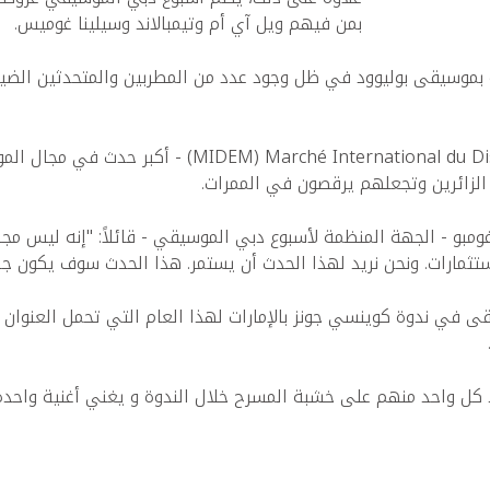
بمن فيهم ویل آي أم وتيمبالاند وسيلينا غوميس.
بموسيقى بوليوود في ظل وجود عدد من المطربين والمتحدثين الضيوف 
الزائرين وتجعلهم يرقصون في الممرات.
مبو - الجهة المنظمة لأسبوع دبي الموسيقي - قائلاً: "إنه ليس مجر
استثمارات. ونحن نريد لهذا الحدث أن يستمر. هذا الحدث سوف يكون جدي
في ندوة كوينسي جونز بالإمارات لهذا العام التي تحمل العنوان "
كل واحد منهم على خشبة المسرح خلال الندوة و يغني أغنية واحدة،