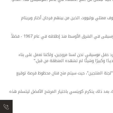
ممثلي بوليوود، الذين من بينهم فرحان أختار وبريتام
ومن بين فعاليات الحدث مؤتمر ‏‏‎Marché International du Disque et de l'Edition Musicale‎ ‏(MIDEM)‏ - أكبر حدث في مجال الموسيقى في الشرق الأوسط منذ إطلاقه في عام 1967 - فضلاً
د حفل موسيقي. نحن لسنا مروجين، ولكننا نعمل على بناء
دًا وكبيرًا وشيئًا لم تشهده المنطقة من قبل."
لجنة المنتجين"، حيث سيتم منح فنان محظوظ فرصة توقيع
 بعد ذلك يتكرم كوينسي باختيار المرشح الأفضل ليتسلم هذه