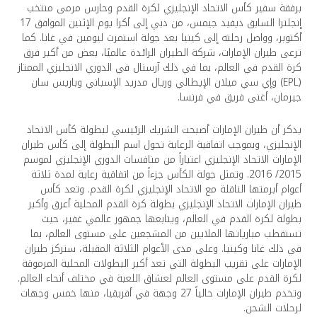
برفقة سفير كأس الاتحاد الإنجليزي لكرة القدم وحارس مرمى منتخب
إنجلترا السابق ديفيد جيمس، من دبي إلى أكرا يوم الإثنين الموافق 17
أكتوبر، وواصل رحلته إلى كينيا بعد جولة استمرت ليومين في غانا. كما
ترعى طيران الإمارات، شركة الطيران الرائدة عالميًا، بعض من أكبر فرق
كرة القدم في العالم، بما في ذلك آرسنال في الدوري الانجليزي الممتاز
(EPL) وإي سي ميلان الإيطالي وريال مدريد الإسباني وباريس سان
جيرمان، أغنى فريق في فرنسا.
يذكر أن طيران الإمارات أصبحت الشريك الرئيسي لبطولة كأس الاتحاد
الإنجليزي، وبموجب اتفاقية الرعاية تحول اسم البطولة إلى كأس طيران
الإمارات الاتحاد الإنجليزي اعتباراً من منافسات الدوري الإنجليزي لموسم
2015/ 2016. وتمثل جولة الكأس جزءاً من اتفاقية رعاية لمدة ثلاثة
أعوام أبرمتها الناقلة مع الاتحاد الإنجليزي لكرة القدم. وتعد كأس
طيران الإمارات الاتحاد الإنجليزي بطولة كرة القدم المحلية أعرق وأكبر
بطولة لكرة القدم في العالم، ويتابعها جمهور عالمي غفير، حيث
تستقطب مبارياتها الملايين من المشجعين على مستوى العالم، بما
في ذلك غانا وكينيا. وعلى مدى الأعوام الثلاثة المقبلة، ستركز طيران
الإمارات على تقريب البطولة التي تعد أكبر البطولات المحلية المرموقة
لكرة القدم على مستوى العالم لعشاق اللعبة في مختلف أنحاء العالم.
وتخدم طيران الإمارات حالياً 27 وجهة في أفريقيا، منها خمس وجهات
لرحلات الشحن.