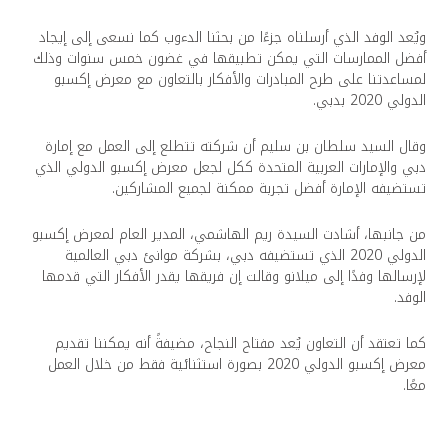
ويُعد الوفد الذي أرسلناه جزءًا من بحثنا الدءوب كما نسعى إلى إيجاد
أفضل الممارسات التي يمكن تطبيقها في غضون خمس سنوات وذلك
لمساعدتنا على طرح المبادرات والأفكار بالتعاون مع معرض إكسبو
الدولي 2020 بدبي.
وقال السيد سلطان بن سليم أن شركته تتطلع إلى العمل مع إمارة
دبي والإمارات العربية المتحدة ككل لجعل معرض إكسبو الدولي الذي
تستضيفه الإمارة أفضل تجربة ممكنة لجميع المشاركين.
من جانبها، أشادت السيدة ريم الهاشمي، المدير العام لمعرض إكسبو
الدولي 2020 الذي تستضيفه دبي، بشركة موانئ دبي العالمية
لإرسالها وفدًا إلى ميلانو وقالت إن فريقها يقدر الأفكار التي قدمها
الوفد.
كما تعتقد أن التعاون يُعد مفتاح النجاح، مضيفةً أنه يمكننا تقديم
معرض إكسبو الدولي 2020 بصورة استثنائية فقط من خلال العمل
معًا.