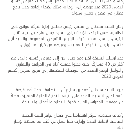
إكسبو حتى يتسنى له تقديم تقرير مفصل إلى مكتب معرض إكسبو
الدولي 2020 عند عودته إلى الإمارة، وذلك لضمان إقامة حدث ناجح
مماثل في غضون خمس سنوات.
وكان السيد سلطان بن سليم، رئيس مجلس إدارة شركة موانئ دبي
العالمية، ضمن الوفد، بالإضافة إلى السيد جمال ماجد بن ثنية، نائب
الرئيس، والسيد محمد شرف، الرئيس التنفيذي للمجموعة، والسيد أنيل
واتس، الرئيس التنفيذي للعمليات، وغيرهم من كبار المسؤولين.
فقد أرسلت الشركة أكبر وفد حتى الآن إلى معرض إكسبو والذي ضم
أكثر من 40 مشاركًا، حيث قضوا خمسة أيام في المراقبة والتعاون
والتواصل لوضع العديد من التوصيات لتقديمها إلى فريق معرض إكسبو
الدولي 2020.
ويرى السيد سلطان أحمد بن سليم أن استضافة الحدث تُعد فرصة
رائعة لدبي لتسليط الضوء على بنيتها التحتية الحالية المتميزة، فضلاً
عن موقعها الجغرافي الفريد كمركز للتجارة والأعمال والسياحة.
وأضاف سيادته، يتركز اهتمامنا على ضمان توافر البنية التحتية
المناسبة لإقامة الحدث وإدارته كما نعمل عن كثب مع عملائنا لإنجاز
ذلك.