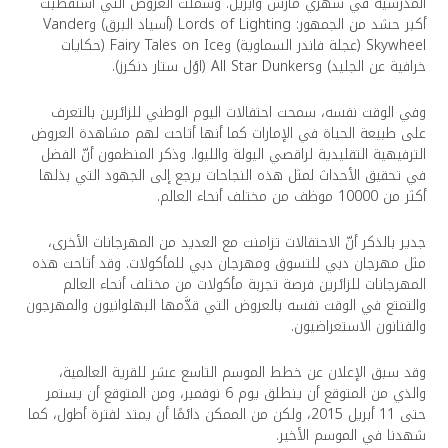
المدرسية في شهري مارس وأبريل. وشملت العروض التي استقطبت
أكبر حشد من الجمهور: Lords of Lighting (أسياد البرق) وVander
Skywheel (عجلة فاندر السماوية) وFairy Tales on Ice (حكايات
خرافية عن الجليد) وAll Star Dunkers (اؤل ستار دنكرز).
وفي الوقت نفسه، سمحت احتفالات اليوم الوطني للزائرين بالتعرف
على طبيعة الحياة في الإمارات كما أنها أتاحت لهم مشاهدة العروض
الترفيهية التقليدية لراقصي اليولة والليوا. وذكر المنظمون أنّ الفضل
في تحقيق الأحداث لمثل هذه النجاحات يرجع إلى الجهود التي بذلها
أكثر من 10000 موظف من مختلف أنحاء العالم.
جدير بالذكر أنّ الاحتفالات تزامنت مع العديد من المهرجانات الأخرى،
مثل مهرجان دبي للتسوق ومهرجان دبي للمأكولات. وقد أتاحت هذه
المهرجانات للزائرين فرصة تجربة مأكولات من مختلف أنحاء العالم
والتمتع في الوقت نفسه بالعروض التي قدَّمها البهلوانيون والمهرجون
والفنانون الاستعراضيون.
وقد سبق الإعلان عن خطط الموسم التاسع عشر للقرية العالمية،
والذي من المتوقع أن ينطلق يوم 6 نوفمبر، ومن المتوقع أن يستمر
حتى 11 أبريل 2015، ولكن من الممكن دائمًا أن يمتد لفترة أطول، كما
شهدنا في الموسم الأخير.