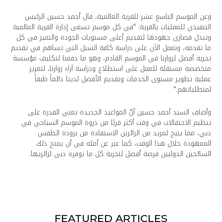
وعن الموسم التاسع عشر للقرية العالمية، قال أحمد حسين الرئيس
التنفيذي للعمليات بالقرية: "في كل موسم تسعى إدارة القرية العالمية
وتبذل قصارى جهودها لتقديم أعلى مستويات الجودة والتميز في كل
ما تقدمه، ونعمل الآن على دراسة كافة السبل التي تساهم في تقديم
تجربة أفضل لزوارنا في الموسم القادم، وهو ما دفعنا لتكليف مؤسسة
متخصصة مستقلة للعمل على استطلاع ودراسة آراء زوارنا، لتعزيز
عملية تطوير مستوى الخدمات وتقديم الأفضل لدينا دائماً طبقاً
لمتطلباتهم."
وأضاف السيد أحمد حسين أنّ المواعيد الجديدة تعني القدرة على
تنظيم الاحتفالات في وقت أكثر قربًا من ذروة الموسم السياحي في
دبي، مما يتيح لمزيد من الزائرين الاستفادة من برودة الطقس
المعهودة خلال هذا الوقت، كما عبر عن أمله في أن يمنح ذلك
السائحين الدوليين فرصة أفضل لتجربة كل ما توفره دبي لزائريها.
FEATURED ARTICLES