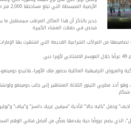
الأرضية المنبسطة التي تبلغ مساحتها 2,000 متر مربع والتي تستخدم كصالة لاستقبال الفعاليات.
شخص في حفلات العشاء الكبيرة.
اميمها من المراكب الشراعية القديمة التي اشتهرت بها الإمارات ا
بي.
ة والعروض الترفيهية العائلية بحضور ملك الأوبرا، بلاثيدو دومينغو،
و أحد مطربي التينور الثلاثة المشاهير إلى جانب دومينغو ولوتشان
شنكار.
لايف" وحفل "باليه جالا" لتأدية "سيفين غريك دانسز" و"بياف" و"بوليرو
بل"، الذي يضم عروضًا حية يقدمها بعضٌ من أفضل فناني الوهم السح