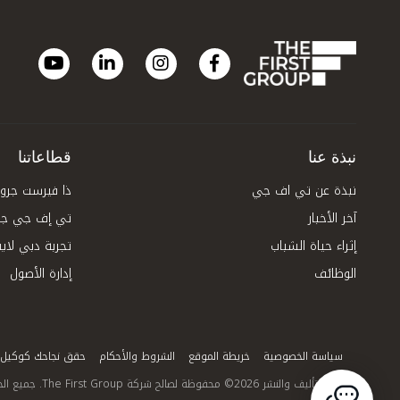
نبذة عنا
قطاعاتنا
نبذة عن تي اف جي
ذا فيرست جروب
آخر الأخبار
تي إف جي جلو
إثراء حياة الشباب
تجربة دبي لاي
الوظائف
إدارة الأصول
سياسة الخصوصية
خريطة الموقع
الشروط والأحكام
حقق نجاحك كوكيل
حقوق التأليف والنشر 2026© محفوظة لصالح شركة The First Group. جميع الحقوق محفوظة.