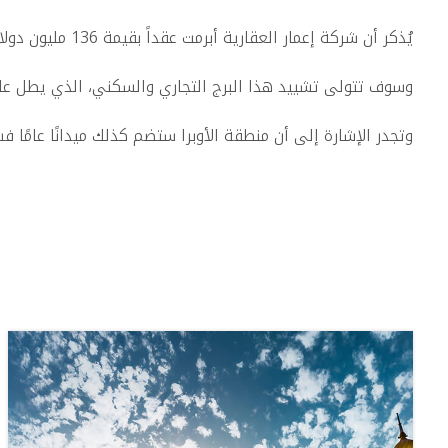
يُذكر أن شركة إعمار العقارية أبرمت عقداً بقيمة 136 مليون دولارٍ أمريكي لتشييد برج "غراند أوبرا" باعتباره جزء من منطقة دار الأوبرا الجديدة بوسط مدينة دبي.
وسوف تتولى تشييد هذا البرج التجاري والسكني، الذي يطل على أ
وتجدر الإشارة إلى أن منطقة الأوبرا ستضم كذلك ميدانًا عامًا فس