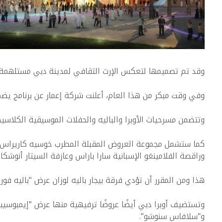
وقد تم تصميمها لتعكس الإرث الثقافي لمدينة دبي مستلهمة تص
وفي وقت مبكر من هذا العام، أعلنت شركة إعمار عن برنامج يضم 49 عرضًا خلال الموسم الافتتاحي لأوبرا د
وتتضمن مسرحيات الأوبرا والباليه والحفلات الموسيقية الكلاسيكي
كما ستشمل مجموعة العروض المقبلة المطرب خوسيه كاريراس، وه
وراقصة الفلامينغو الإسبانية سارا باراس وعازفة السيتار أنوشكا 
هذا ومن المقرر أن تؤدي فرقة بيجار باليه لوزان عرض "باليه فور 
وتستضيف أوبرا دبي أيضًا عروضًا ترفيهية منها عرض "إيمبوسي
و"سلافاس سنوشو".