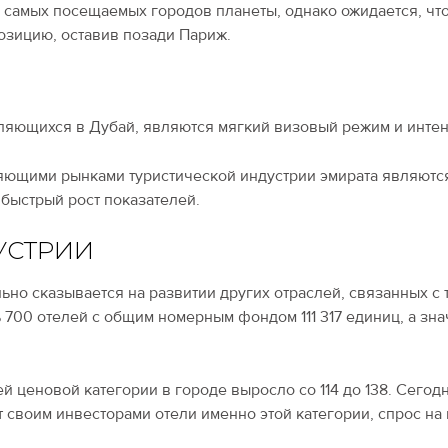
е самых посещаемых городов планеты, однако ожидается, что
позицию, оставив позади Париж.
вляющихся в Дубай, являются мягкий визовый режим и инте
ющими рынками туристической индустрии эмирата являются
 быстрый рост показателей.
УСТРИИ
но сказывается на развитии других отраслей, связанных с т
 700 отелей с общим номерным фондом 111 317 единиц, а зн
й ценовой категории в городе выросло со 114 до 138. Сего
т своим инвесторами отели именно этой категории, спрос на