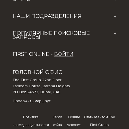
О компании
НАШИ ПОДРАЗДЕЛЕНИЯ
+
Новости
The First Group Hospitality
Обогащая жизнь молодого поколения
ПОПУЛЯРНЫЕ ПОИСКОВЫЕ
+
Global Solutions by The First Group
Вакансии
ЗАПРОСЫ
Dubai Lifestyle Experience
ПЯТЬ ПРИЧИН ПОПУЛЯРНОСТИ ДУБАЯ СРЕДИ
Управление активами
FIRST ONLINE -
ВОЙТИ
ТУРИСТОВ
Советы по инвестированию в недвижимость в Дубае
Как инвестировать в Дубай: использование
ГОЛОВНОЙ ОФИС
возможностей в сфере недвижимости и гостиничного
The First Group 22nd Floor
бизнеса города
Tameem House, Barsha Heights
PO Box 24573, Dubai, UAE
Проложить маршрут
Политика
Карта
Общие
Стать агентом The
конфиденциальности
сайта
условия
First Group