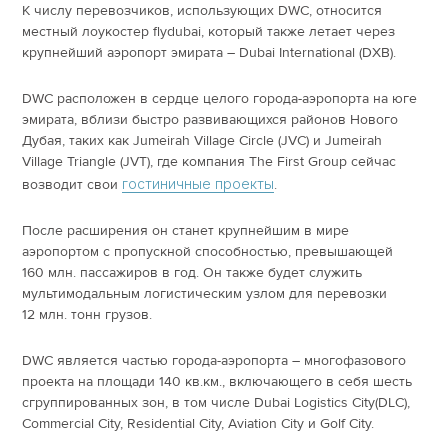
К числу перевозчиков, использующих DWC, относится
местный лоукостер flydubai, который также летает через
крупнейший аэропорт эмирата – Dubai International (DXB).
DWC расположен в сердце целого города-аэропорта на юге
эмирата, вблизи быстро развивающихся районов Нового
Дубая, таких как Jumeirah Village Circle (JVC) и Jumeirah
Village Triangle (JVT), где компания The First Group сейчас
гостиничные проекты
возводит свои
.
После расширения он станет крупнейшим в мире
аэропортом с пропускной способностью, превышающей
160 млн. пассажиров в год. Он также будет служить
мультимодальным логистическим узлом для перевозки
12 млн. тонн грузов.
DWC является частью города-аэропорта – многофазового
проекта на площади 140 кв.км., включающего в себя шесть
сгруппированных зон, в том числе Dubai Logistics City(DLC),
Commercial City, Residential City, Aviation City и Golf City.