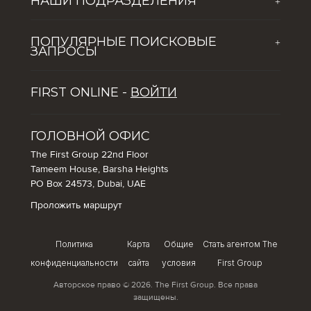
НАШИ ПОДРАЗДЕЛЕНИЯ
+
Новости
The First Group Hospitality
Обогащая жизнь молодого поколения
ПОПУЛЯРНЫЕ ПОИСКОВЫЕ
+
Global Solutions by The First Group
Вакансии
ЗАПРОСЫ
Dubai Lifestyle Experience
ПЯТЬ ПРИЧИН ПОПУЛЯРНОСТИ ДУБАЯ СРЕДИ
Управление активами
FIRST ONLINE -
ВОЙТИ
ТУРИСТОВ
Советы по инвестированию в недвижимость в Дубае
Как инвестировать в Дубай: использование
ГОЛОВНОЙ ОФИС
возможностей в сфере недвижимости и гостиничного
The First Group 22nd Floor
бизнеса города
Tameem House, Barsha Heights
PO Box 24573, Dubai, UAE
Проложить маршрут
Политика
Карта
Общие
Стать агентом The
конфиденциальности
сайта
условия
First Group
Авторское право © 2026. The First Group. Все права
защищены.