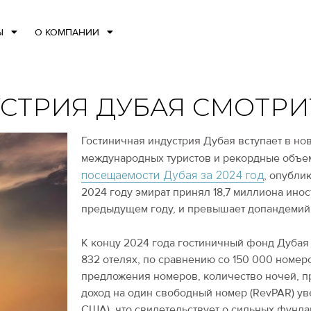
Ы
О КОМПАНИИ
СТРИЯ ДУБАЯ СМОТРИ
Гостиничная индустрия Дубая вступает в но
международных туристов и рекордные объе
посещаемости Дубая за 2024 год
, опубли
2024 году эмират принял 18,7 миллиона иност
предыдущем году, и превышает допандемий
К концу 2024 года гостиничный фонд Дубая 
832 отелях, по сравнению со 150 000 номеро
предложения номеров, количество ночей, пр
доход на один свободный номер (RevPAR) уве
США), что свидетельствует о сильных фунда