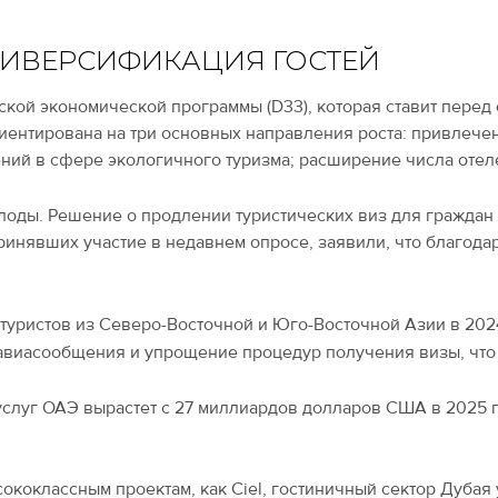
ДИВЕРСИФИКАЦИЯ ГОСТЕЙ
кой экономической программы (D33), которая ставит перед с
иентирована на три основных направления роста: привлече
ий в сфере экологичного туризма; расширение числа отеле
плоды. Решение о продлении туристических виз для граждан
ринявших участие в недавнем опросе, заявили, что благода
о туристов из Северо-Восточной и Юго-Восточной Азии в 20
авиасообщения и упрощение процедур получения визы, что 
услуг ОАЭ вырастет с 27 миллиардов долларов США в 2025 
сококлассным проектам, как Ciel, гостиничный сектор Дубая