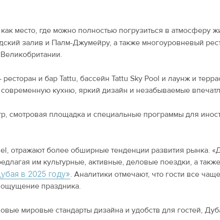
как место, где можно полностью погрузиться в атмосферу ж
дский залив и Палм-Джумейру, а также многоуровневый ре
 Великобритании.
сторан и бар Tattu, бассейн Tattu Sky Pool и лаунж и террас
современную кухню, яркий дизайн и незабываемые впечатле
нтр, смотровая площадка и специальные программы для иност
Ciel, отражают более обширные тенденции развития рынка.
редлагая им культурные, активные, деловые поездки, а так
убая в 2025 году»
. Аналитики отмечают, что гости все ча
и ощущение праздника.
 новые мировые стандарты дизайна и удобств для гостей, Ду