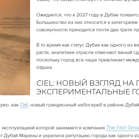
Ожидается, что к 2027 году в Дубае появит
Большинство из них относится к категориям l
совокупности приходится почти две трети п
В то время как статус Дубая как одного из
расти, аналитики отрасли отмечают явный с
поскольку город все чаще привлекает межд
отдыха.
CIEL: НОВЫЙ ВЗГЛЯД Н
ЭКСПЕРИМЕНТАЛЬНЫЕ Г
Ciel
ярко, как
, новый грандиозный небоскреб в районе Дубай
The First Gro
и эксплуатацией которой занимается компания
нт Дубай Марины и укрепила репутацию города как одного и