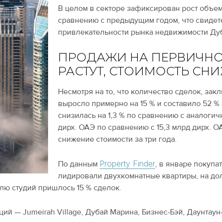
В целом в секторе зафиксирован рост объем
сравнению с предыдущим годом, что свидет
привлекательности рынка недвижимости Дуб
ПРОДАЖИ НА ПЕРВИЧН
РАСТУТ, СТОИМОСТЬ СН
Несмотря на то, что количество сделок, за
выросло примерно на 15 % и составило 52 % 
снизилась на 1,3 % по сравнению с аналогич
дирх. ОАЭ по сравнению с 15,3 млрд дирх. О
снижение стоимости за три года.
Property Finder
По данным
, в январе покупа
лидировали двухкомнатные квартиры, на дол
лю студий пришлось 15 % сделок.
ий — Jumeirah Village, Дубай Марина, Бизнес-Бэй, Даунтау