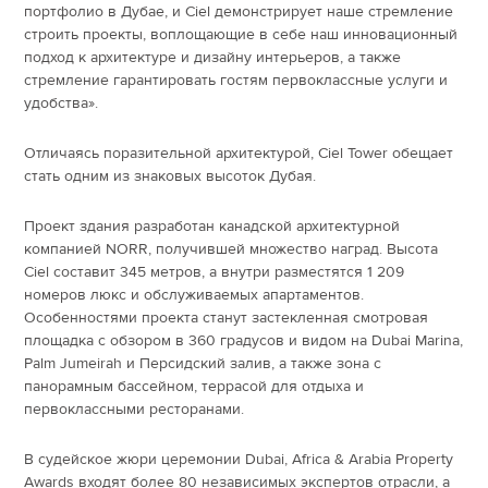
портфолио в Дубае, и Ciel демонстрирует наше стремление
строить проекты, воплощающие в себе наш инновационный
подход к архитектуре и дизайну интерьеров, а также
стремление гарантировать гостям первоклассные услуги и
удобства».
Отличаясь поразительной архитектурой, Ciel Tower обещает
стать одним из знаковых высоток Дубая.
Проект здания разработан канадской архитектурной
компанией NORR, получившей множество наград. Высота
Ciel составит 345 метров, а внутри разместятся 1 209
номеров люкс и обслуживаемых апартаментов.
Особенностями проекта станут застекленная смотровая
площадка с обзором в 360 градусов и видом на Dubai Marina,
Palm Jumeirah и Персидский залив, а также зона с
панорамным бассейном, террасой для отдыха и
первоклассными ресторанами.
В судейское жюри церемонии Dubai, Africa & Arabia Property
Awards входят более 80 независимых экспертов отрасли, а