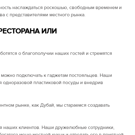
жность наслаждаться роскошью, свободным временем и
а с представителями местного рынка.
РЕСТОРАНА ИЛИ
ботятся о благополучии наших гостей и стремятся
е можно подключать к гаджетам постояльцев. Наши
ия одноразовой пластиковой посуды и внедрив
ентном рынке, как Дубай, мы стараемся создавать
я наших клиентов. Наши дружелюбные сотрудники,
гатого меню местной кухни и отведать его в приятной