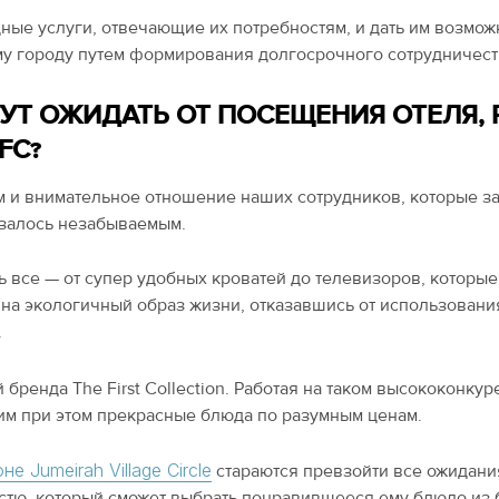
ные услуги, отвечающие их потребностям, и дать им возмо
му городу путем формирования долгосрочного сотрудничеств
УТ ОЖИДАТЬ ОТ ПОСЕЩЕНИЯ ОТЕЛЯ, 
FC?
ем и внимательное отношение наших сотрудников, которые за
казалось незабываемым.
ть все — от супер удобных кроватей до телевизоров, которы
и на экологичный образ жизни, отказавшись от использован
.
енда The First Collection. Работая на таком высококонкур
 им при этом прекрасные блюда по разумным ценам.
оне Jumeirah Village Circle
стараются превзойти все ожидани
тю, который сможет выбрать понравившееся ему блюдо из бо