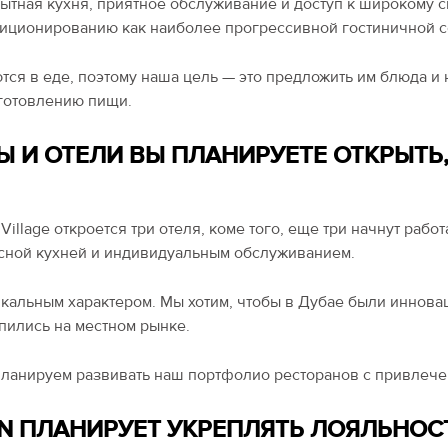
мобытная кухня, приятное обслуживание и доступ к широкому 
зиционированию как наиболее прогрессивной гостиничной с
я в еде, поэтому наша цель — это предложить им блюда и н
иготовлению пищи.
Ы И ОТЕЛИ ВЫ ПЛАНИРУЕТЕ ОТКРЫТЬ,
illage откроется три отеля, коме того, еще три начнут работ
асной кухней и индивидуальным обслуживанием.
икальным характером. Мы хотим, чтобы в Дубае были иннов
пились на местном рынке.
 планируем развивать наш портфолио ресторанов с привлеч
ION ПЛАНИРУЕТ УКРЕПЛЯТЬ ЛОЯЛЬНО