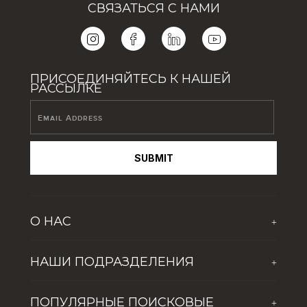
СВЯЗАТЬСЯ С НАМИ
ПРИСОЕДИНЯЙТЕСЬ К НАШЕЙ
РАССЫЛКЕ
SUBMIT
О НАС
+
О компании
НАШИ ПОДРАЗДЕЛЕНИЯ
+
Новости
The First Group Hospitality
Обогащая жизнь молодого поколения
ПОПУЛЯРНЫЕ ПОИСКОВЫЕ
+