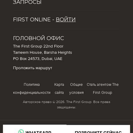
Global Solutions by The First Group
Вакансии
ЗАПРОСЫ
Dubai Lifestyle Experience
ПЯТЬ ПРИЧИН ПОПУЛЯРНОСТИ ДУБАЯ СРЕДИ
Управление активами
FIRST ONLINE -
ВОЙТИ
ТУРИСТОВ
Советы по инвестированию в недвижимость в Дубае
Как инвестировать в Дубай: использование
ГОЛОВНОЙ ОФИС
возможностей в сфере недвижимости и гостиничного
The First Group 22nd Floor
бизнеса города
Tameem House, Barsha Heights
PO Box 24573, Dubai, UAE
Проложить маршрут
Политика
Карта
Общие
Стать агентом The
конфиденциальности
сайта
условия
First Group
Авторское право © 2026. The First Group. Все права
защищены.
ПОЗВОНИТЕ СЕЙЧАС
 WHATSAPP