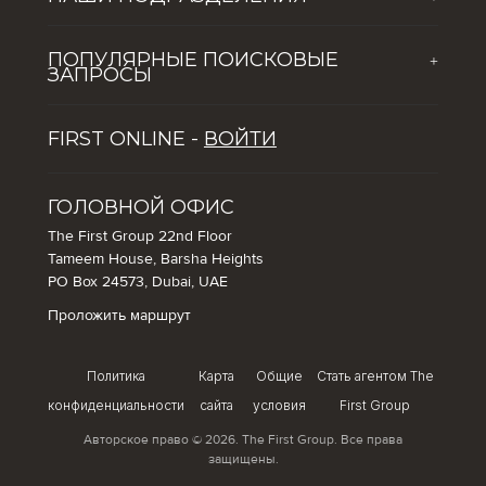
Новости
The First Group Hospitality
Обогащая жизнь молодого поколения
ПОПУЛЯРНЫЕ ПОИСКОВЫЕ
+
Global Solutions by The First Group
Вакансии
ЗАПРОСЫ
Dubai Lifestyle Experience
ПЯТЬ ПРИЧИН ПОПУЛЯРНОСТИ ДУБАЯ СРЕДИ
Управление активами
FIRST ONLINE -
ВОЙТИ
ТУРИСТОВ
Советы по инвестированию в недвижимость в Дубае
Как инвестировать в Дубай: использование
ГОЛОВНОЙ ОФИС
возможностей в сфере недвижимости и гостиничного
The First Group 22nd Floor
бизнеса города
Tameem House, Barsha Heights
PO Box 24573, Dubai, UAE
Проложить маршрут
Политика
Карта
Общие
Стать агентом The
конфиденциальности
сайта
условия
First Group
Авторское право © 2026. The First Group. Все права
защищены.