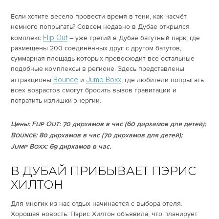
Если хотите весело провести время в тени, как насчёт
немного попрыгать? Совсем недавно в Дубае открылся
Flip Out
комплекс
– уже третий в Дубае батутный парк, где
размещены 200 соединённых друг с другом батутов,
суммарная площадь которых превосходит все остальные
подобные комплексы в регионе. Здесь представлены
Bounce
Jump Boxx
аттракционы
и
, где любители попрыгать
всех возрастов смогут бросить вызов гравитации и
потратить излишки энергии.
Цены:
Flip
Out: 70 дирхамов в час (60 дирхамов для детей);
Bounce: 80 дирхамов в час (70 дирхамов для детей);
Jump
Boxx: 69 дирхамов в час.
В ДУБАЙ ПРИБЫВАЕТ ПЭРИС
ХИЛТОН
Для многих из нас отдых начинается с выбора отеля.
Хорошая новость: Пэрис Хилтон объявила, что планирует