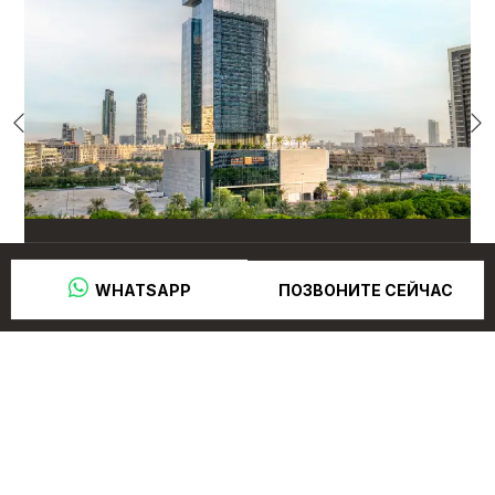
THE FIRST COLLECTION
ПОЗВОНИТЕ СЕЙЧАС
 WHATSAPP
Jumeirah Village
Hotel Class
Rooms & Suites
Люкс 4 звезды
491