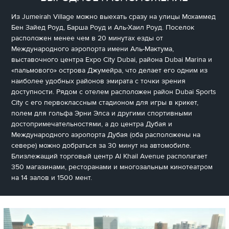
Из Jumeirah Village можно выехать сразу на улицы Мохаммед
Бен Зайед Роуд, Барша Роуд и Аль-Хаил Роуд. Поселок
расположен менее чем в 20 минутах езды от
Международного аэропорта имени Аль-Мактума,
выставочного центра Expo City Dubai, района Dubai Marina и
«пальмового» острова Джумейра, что делает его одним из
наиболее удобных районов эмирата с точки зрения
доступности. Рядом с отелем расположен район Dubai Sports
City с его первоклассным стадионом для игры в крикет,
полем для гольфа Эрни Элса и другими спортивными
достопримечательностями, а до центра Дубая и
Международного аэропорта Дубая (оба расположены на
севере) можно добраться за 30 минут на автомобиле.
Близлежащий торговый центр Al Khail Avenue располагает
350 магазинами, ресторанами и многозальным кинотеатром
на 14 залов и 1500 мент.