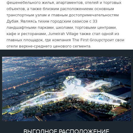
фешенебельн
ого жилья, апартаментов, отелей и торговых
объектов, а также близким расположениемк основным
транспортным узлам и главным достопримечательностям
Дубая. Являясь тихим городским оазисом с 33
ландшафтными парками, школами, торговыми центрами,
кафе и ресторанами, Jumeirah Village также стал одной из
главных площадок, где компания The First Groupстроит свои
отели верхне-среднего ценового сегмента.
ВЫГОДНОЕ РАСПОЛОЖЕНИЕ