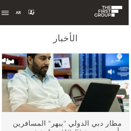
AR
الأخبار
مطار دبي الدولي "يبهر" المسافرين