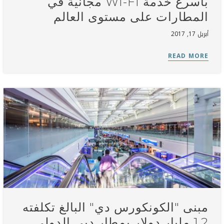
بأسرع خدمة WI-FI مجانية في
المطارات على مستوى العالم
أبريل 17, 2017
مبنى "الكونكورس دي" البالغ تكلفته
1.2 مليار دولار بمطار دبي الدولي