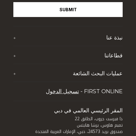
SUBMIT
نبذة عنا
+
نبذة عن تي اف جي
قطاعاتنا
+
آخر الأخبار
ذا فيرست جروب للضيافة
إثراء حياة الشباب
عمليات البحث الشائعة
+
تي إف جي جلوبال سوليوشنز
الوظائف
خمسة أسباب تجعل دبي تحظى بشعبية بين السائحين
تجربة دبي لايف ستايل
FIRST ONLINE -
تسجيل الدخول
نصائح للاستثمار العقاري في دبي
إدارة الأصول
كيف تستثمر في دبي: الاستفادة من الفرص المتاحة في
قطاعي العقارات والفنادق في المدينة
المقر الرئيسي العالمي في دبي
ذا فيرست جروب، الطابق 22
تميم هاوس، برشا هايتس
صندوق بريد 24573، دبي، الإمارات العربية المتحدة